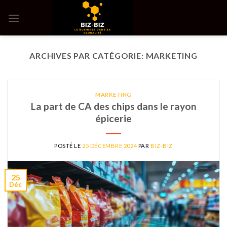
Skip
to
content
ARCHIVES PAR CATÉGORIE:
MARKETING
MARKETING
La part de CA des chips dans le rayon
épicerie
POSTÉ LE
25 DÉCEMBRE 2024
PAR
BIZ-BIZ
25
Déc