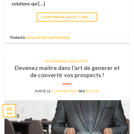
solutions qui […]
CONTINUER LA LECTURE
→
Posted in
actu
,
entreprise
,
Marketing
ENTREPRISE
,
MARKETING
Devenez maitre dans l’art de generer et
de convertir vos prospects !
POSTÉ LE
5 JANVIER 2023
PAR
BIZ-BIZ
05
Jan